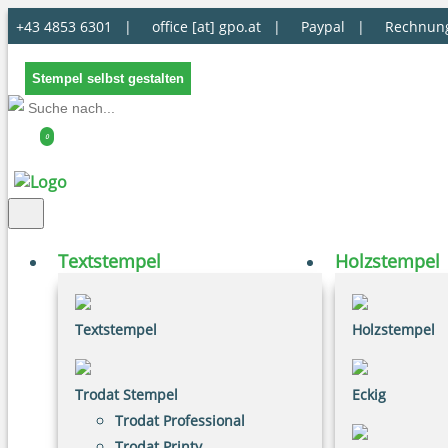
+43 4853 6301 |
office [at] gpo.at
|
Paypal |
Rechnun
Stempel selbst gestalten
0
Textstempel
Holzstempel
Textstempel
Holzstempel
Trodat Stempel
Eckig
Trodat Professional
Trodat Printy