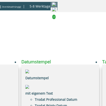
g
|
5-8 Werktage
(bonitätsabhängig)
0
Datumstempel
T
Datumstempel
mit eigenem Text
Trodat Professional Datum
Trodat Printy Datum