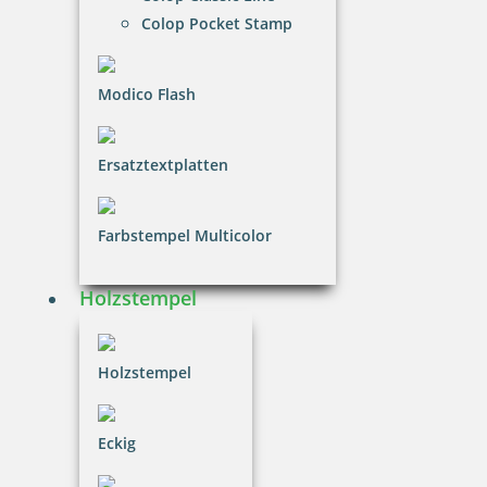
Colop Pocket Stamp
Metallstempelfarbe 8080 P 250 ml Schwarz
Modico Flash
41,54 €
Ersatztextplatten
inkl. 20.00 % Mwst.
Bestellen
Farbstempel Multicolor
Holzstempel
Holzstempel
Kupietz Metallstempelfarbe BA 4710 50 ml
Eckig