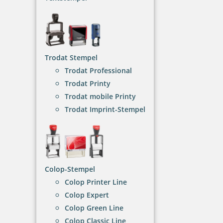
Metallstempelfarbe
Diese Stempelfarben sind sehr gut geeignet für
Bereiche der Industrie.
Trodat Stempel
NACH WUNSCHSTEMPEL FILTERN
Trodat Professional
Trodat Printy
Trodat mobile Printy
Trodat Imprint-Stempel
€-
↑
€+
↓
7 Artikel in der Kategorie
Colop-Stempel
Colop Printer Line
Colop Expert
Colop Green Line
Colop Classic Line