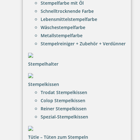
Stempelfarbe mit Öl
Datenschutz
Schnelltrocknende Farbe
AGB
Lebensmittelstempelfarbe
Wäschestempelfarbe
Widerruf
Metallstempelfarbe
Barrierefreiheit
Stempelreiniger + Zubehör + Verdünner
Vertrag widerrufen
Stempelhalter
KUNDENBEREICH
Mein Konto
Stempelkissen
Warenkorb
Trodat Stempelkissen
Colop Stempelkissen
Kundenservice
Reiner Stempelkissen
Spezial-Stempelkissen
KONTAKT
GreenPrint Osttirol e.U.
Tütle – Tüten zum Stempeln