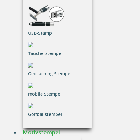
16,48 €
USB-Stamp
inkl. 20.00 % Mwst.
Bestellen
Taucherstempel
Geocaching Stempel
Spezialstempelfarbe 840 P 50 ml für Metall und abwischbare
mobile Stempel
Flächen
Golfballstempel
12,89 €
Motivstempel