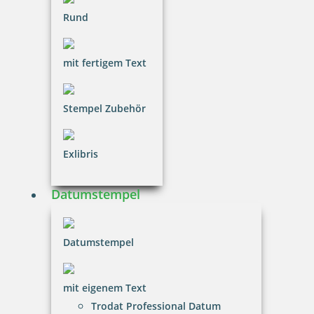
Rund
14,77 €
inkl. 20.00 % Mwst.
mit fertigem Text
Bestellen
Stempel Zubehör
Exlibris
Metallstempelfarbe 8080 P 1 Liter Schwarz
Datumstempel
Datumstempel
122,64 €
mit eigenem Text
inkl. 20.00 % Mwst.
Trodat Professional Datum