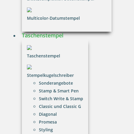
Metallstempelfarbe 8081 P 50 ml
Multicolor-Datumstempel
Taschenstempel
16,00 €
Taschenstempel
inkl. 20.00 % Mwst.
Bestellen
Stempelkugelschreiber
Sonderangebote
Stamp & Smart Pen
Switch Write & Stamp
Classic und Classic G
Diagonal
Stempelfarbe 8122 P 50 ml für Etiketten, Papier,
Promesa
Medizinverpackungen
Styling