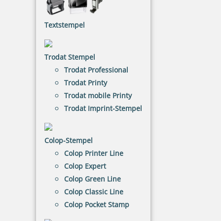
Trodat 4912 Office Printy
Textstempel
Die Eco-Printy vom Marktführer Trodat sind
Bürostempel mit festen Texten
. Sie erleichtern die
Arbeit im Büro bei häufig wiederkehrenden
Trodat Stempel
Stempeltexten, z. B. ERLEDIGT, ABLAGE oder KOPIE.
Trodat Professional
Trodat Printy
NACH WUNSCHSTEMPEL FILTERN
Trodat mobile Printy
Trodat Imprint-Stempel
€-
↑
Colop-Stempel
€+
↓
Colop Printer Line
Colop Expert
15 Artikel in der Kategorie
Colop Green Line
Colop Classic Line
Colop Pocket Stamp