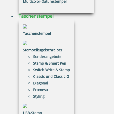
Multicolor-Datumstempel
Taschenstempel
Eco-Printy mit Text: Betrag dankend erhalten
Taschenstempel
Stempelkugelschreiber
20,26 €
Sonderangebote
Stamp & Smart Pen
inkl. 20.00 % Mwst.
Switch Write & Stamp
Bestellen
Classic und Classic G
Diagonal
Promesa
Styling
USB-Stamp
Eco-Printy mit Text: Bezahlt