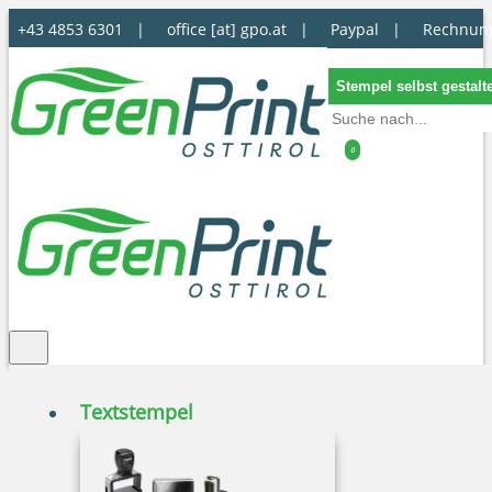
+43 4853 6301 |
office [at] gpo.at
|
Paypal |
Rechnun
Stempel selbst gestalt
0
Textstempel