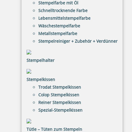
Stempelfarbe mit Öl
Schnelltrocknende Farbe
Lebensmittelstempelfarbe
HINWEISE
Wäschestempelfarbe
Metallstempelfarbe
FAQ
Stempelreiniger + Zubehör + Verdünner
Versandinformationen
Zahlungsbedingungen
Stempelhalter
Bestellhinweise
Dateiformate
Stempelkissen
Trodat Stempelkissen
INFORMATIONEN
Colop Stempelkissen
Reiner Stempelkissen
Impressum
Spezial-Stempelkissen
Datenschutz
AGB
Tütle – Tüten zum Stempeln