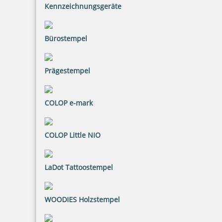
Kennzeichnungsgeräte
Bürostempel
Eco-Printy mit Text: Kopie
Prägestempel
20,26 €
COLOP e-mark
inkl. 20.00 % Mwst.
COLOP Little NIO
Bestellen
LaDot Tattoostempel
WOODIES Holzstempel
Eco-Printy mit Text: Überwiesen