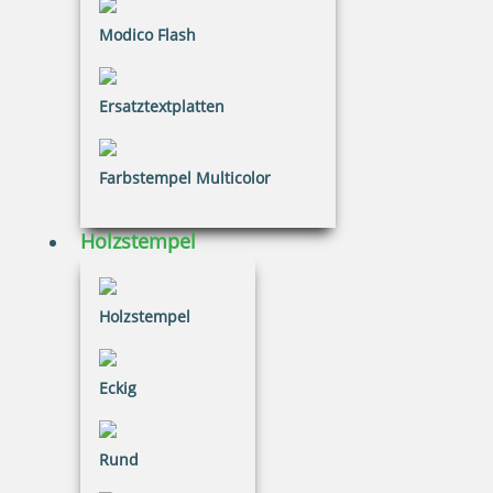
Modico Flash
Eco-Printy mit Text: Ablage 46 x 17 mm
Ersatztextplatten
Farbstempel Multicolor
20,26 €
Holzstempel
inkl. 20.00 % Mwst.
Bestellen
Holzstempel
Eckig
Eco-Printy mit Text: Abschrift
Rund