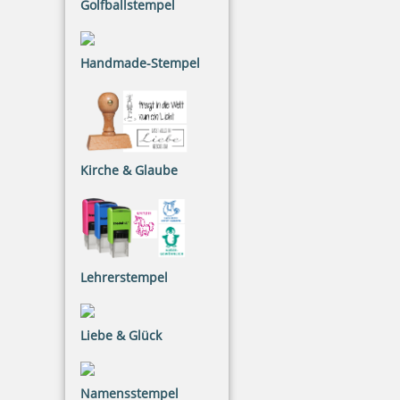
Golfballstempel
Handmade-Stempel
Kirche & Glaube
Eco-Printy mit Text: Eilt Sehr
Lehrerstempel
Liebe & Glück
20,26 €
inkl. 20.00 % Mwst.
Namensstempel