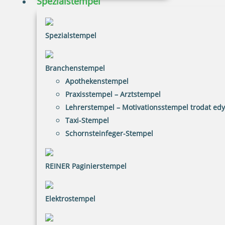
Spezialstempel
inkl. 20.00 % Mwst.
Bestellen
Spezialstempel
Branchenstempel
Apothekenstempel
Praxisstempel – Arztstempel
Eco-Printy mit Text: Gescannt
Lehrerstempel – Motivationsstempel trodat ed
Taxi-Stempel
Schornsteinfeger-Stempel
20,26 €
REINER Paginierstempel
inkl. 20.00 % Mwst.
Bestellen
Elektrostempel