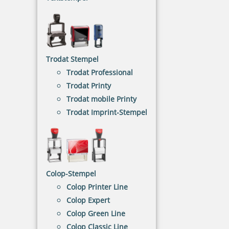
Taucherstempel
Der Taucherstempel ist ein praktischer Begleiter
für unterwegs, denn er passt in jede Tasche.
Trodat Stempel
NACH WUNSCHSTEMPEL FILTERN
Trodat Professional
Trodat Printy
Trodat mobile Printy
Trodat Imprint-Stempel
€-
↑
€+
↓
TAUCHERSTEMPEL - KATEGORIEN
Colop-Stempel
Colop Printer Line
Colop Expert
ohne Text
Colop Green Line
Colop Classic Line