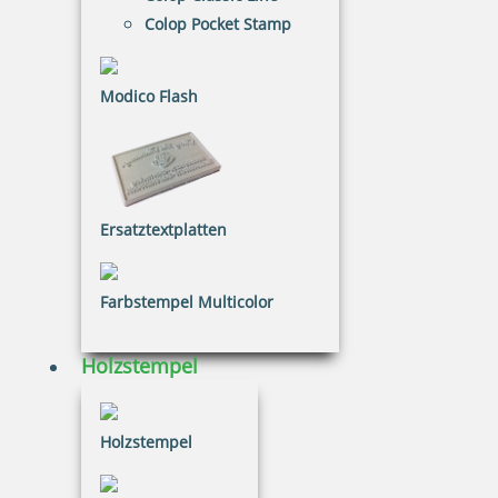
Colop Pocket Stamp
mit Text
Modico Flash
runde Form
Ersatztextplatten
viereckig
Farbstempel Multicolor
Holzstempel
Holzstempel
79 Artikel in der Kategorie