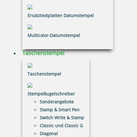
41,41 €
Ersatztextplatten Datumstempel
inkl. 20.00 % Mwst.
Jetzt gestalten
Multicolor-Datumstempel
Taschenstempel
Taschenstempel
Printy 4923 Tauchstempel 02 Taucherstempel Motiv Seerobbe
Stempelkugelschreiber
Sonderangebote
Stamp & Smart Pen
33,60 €
Switch Write & Stamp
Classic und Classic G
inkl. 20.00 % Mwst.
Diagonal