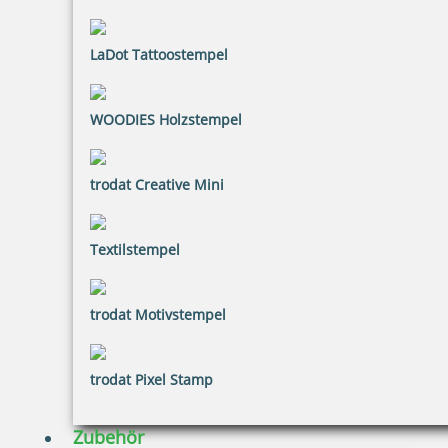
Printy 4924 Tauchstempel 13 Taucherstempel Motiv Matrose
LaDot Tattoostempel
41,41 €
WOODIES Holzstempel
inkl. 20.00 % Mwst.
trodat Creative Mini
Jetzt gestalten
Textilstempel
trodat Motivstempel
Printy 4924 Tauchstempel 14 Taucherstempel Motiv Zitteraal
trodat Pixel Stamp
Zubehör