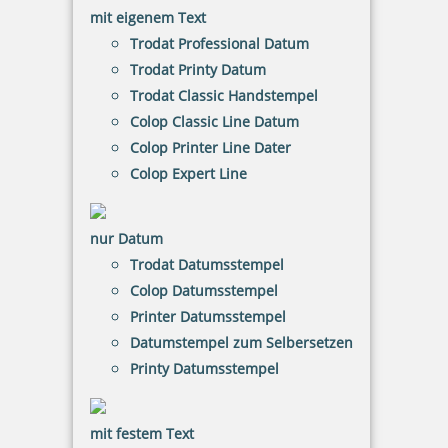
mit eigenem Text
Stempel mit Motiv Muschel
Trodat Professional Datum
Trodat Printy Datum
Trodat Classic Handstempel
Colop Classic Line Datum
11,98 €
Colop Printer Line Dater
Colop Expert Line
inkl. 20.00 % Mwst.
Jetzt gestalten
nur Datum
Trodat Datumsstempel
Colop Datumsstempel
Printer Datumsstempel
Datumstempel zum Selbersetzen
Printy 4924 Tauchstempel 01 Taucherstempel Motiv Krake mit
Printy Datumsstempel
Brille
mit festem Text