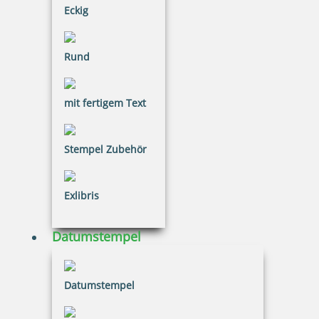
Eckig
Rund
Stempel mit Motiv Rochen
mit fertigem Text
Stempel Zubehör
27,11 €
Exlibris
inkl. 20.00 % Mwst.
Jetzt gestalten
Datumstempel
Datumstempel