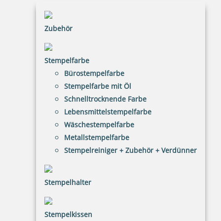
41,41 €
Zubehör
inkl. 20.00 % Mwst.
Jetzt gestalten
Stempelfarbe
Bürostempelfarbe
Stempelfarbe mit Öl
Schnelltrocknende Farbe
Lebensmittelstempelfarbe
Printy 4924 Tauchstempel 15 Taucherstempel Motiv Krake
Wäschestempelfarbe
Metallstempelfarbe
Stempelreiniger + Zubehör + Verdünner
41,41 €
Stempelhalter
inkl. 20.00 % Mwst.
Stempelkissen
Jetzt gestalten