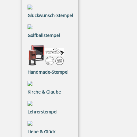
Glückwunsch-Stempel
33,60 €
inkl. 20.00 % Mwst.
Golfballstempel
Jetzt gestalten
Handmade-Stempel
Printy 4923 Tauchstempel 06 Taucherstempel Motiv Seestern
Kirche & Glaube
Lehrerstempel
33,60 €
Liebe & Glück