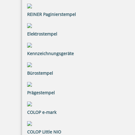
REINER Paginierstempel
Elektrostempel
Printy 4924 Tauchstempel 12 Taucherstempel Motiv Pirat
Kennzeichnungsgeräte
41,41 €
Bürostempel
inkl. 20.00 % Mwst.
Jetzt gestalten
Prägestempel
COLOP e-mark
COLOP Little NIO