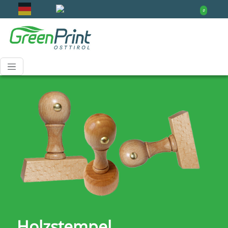
0
Holzstempel