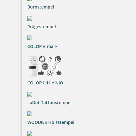
Bürostempel
12,65 €
Prägestempel
inkl. 20.00 % Mwst.
COLOP e-mark
Bestellen
COLOP Little NIO
trodat edy FIX - Motivationsstempel Sehr schön! - Printy 4922
LaDot Tattoostempel
WOODIES Holzstempel
12,65 €