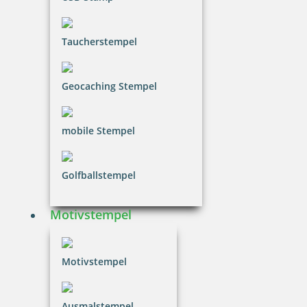
Colop Marky Nachfüllset inklusive Kissen Textilband und
Etiketten
Taucherstempel
12,90 €
Geocaching Stempel
inkl. 20.00 % Mwst.
mobile Stempel
Bestellen
Golfballstempel
Motivstempel
trodat LITTLE DOTs RECHENRALLY Plus Minus Rechenroller Set
Motivstempel
Ausmalstempel