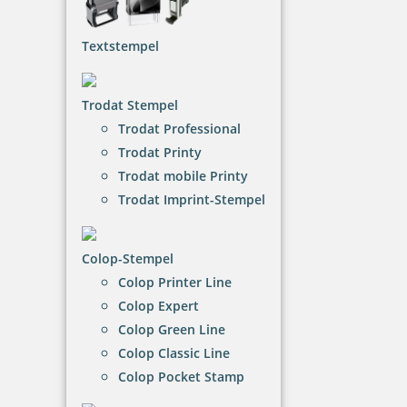
trodat Motivstempel
Textstempel
Trodat Motivstempel sind eine kreative und
vielseitige Möglichkeit, um Dokumente, Geschenke
oder persönliche Notizen zu verschönern. Diese
Trodat Stempel
Stempel sind in einer Vielzahl von Farben erhältlich,
sodass Sie ganz nach Ihrem Geschmack und Anlass
Trodat Professional
wählen können. Ob lebendige Farben für fröhliche
Trodat Printy
Anlässe oder dezente Töne für formelle Dokumente
Trodat mobile Printy
– die Auswahl ist groß und bietet für jeden etwas.
Trodat Imprint-Stempel
NACH WUNSCHSTEMPEL FILTERN
Colop-Stempel
Colop Printer Line
Colop Expert
€-
↑
Colop Green Line
€+
↓
Colop Classic Line
Colop Pocket Stamp