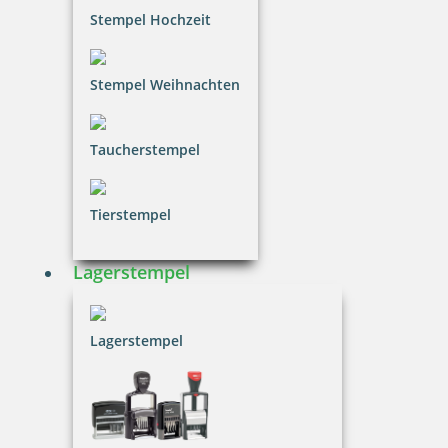
Stempel Hochzeit
12,65 €
Stempel Weihnachten
inkl. 20.00 % Mwst.
Bestellen
Taucherstempel
Tierstempel
Lagerstempel
trodat edy FIX - Motivationsstempel Drachenstark - Printy 4922
Lagerstempel
12,65 €