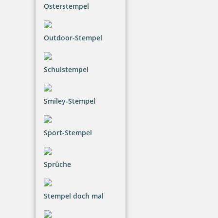
Osterstempel
Trodat Deine Dinge Nachfüllkit
Outdoor-Stempel
Schulstempel
7,58 €
Smiley-Stempel
inkl. 20.00 % Mwst.
Bestellen
Sport-Stempel
Sprüche
trodat edy FIX - Motivstempel Außergewöhnlich - Printy 4922
Stempel doch mal