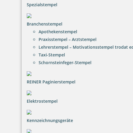
Spezialstempel
Branchenstempel
trodat edy FIX - Motivationsstempel Fleissig - Printy 4922
Apothekenstempel
Praxisstempel – Arztstempel
Lehrerstempel – Motivationsstempel trodat 
Taxi-Stempel
12,65 €
Schornsteinfeger-Stempel
inkl. 20.00 % Mwst.
Bestellen
REINER Paginierstempel
Elektrostempel
Kennzeichnungsgeräte
trodat edy FIX - Motivationsstempel Prima - Printy 4922