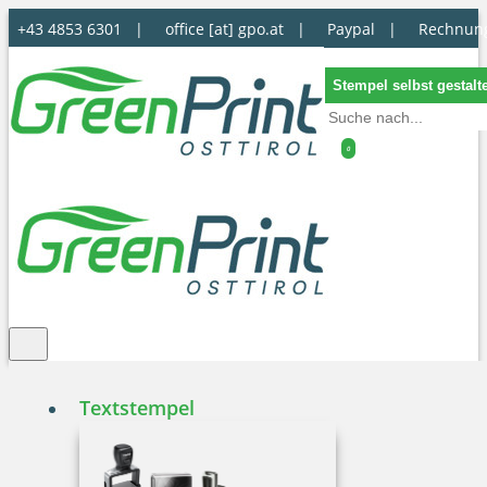
+43 4853 6301 |
office [at] gpo.at
|
Paypal |
Rechnun
Stempel selbst gestalt
0
Textstempel