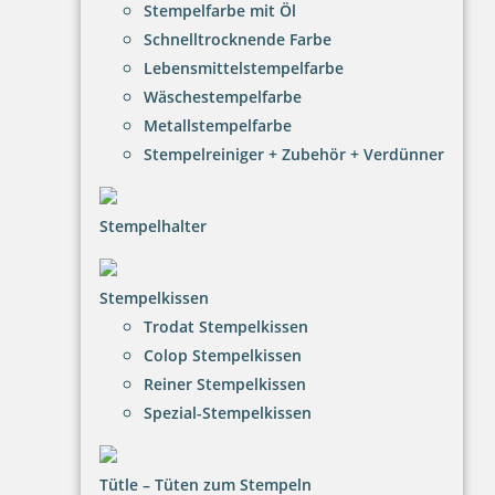
Stempelfarbe mit Öl
Schnelltrocknende Farbe
Lebensmittelstempelfarbe
Wäschestempelfarbe
trodat edy FIX - Motivationsstempel Spitze! - Printy 4922
Metallstempelfarbe
Stempelreiniger + Zubehör + Verdünner
Stempelhalter
12,65 €
Stempelkissen
inkl. 20.00 % Mwst.
Trodat Stempelkissen
Bestellen
Colop Stempelkissen
Reiner Stempelkissen
Spezial-Stempelkissen
Tütle – Tüten zum Stempeln