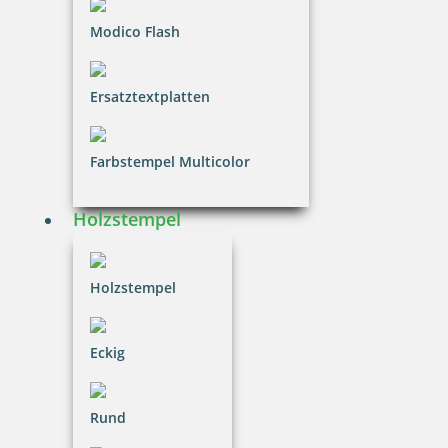
45 Artikel in der Kategorie
Modico Flash
Ersatztextplatten
trodat LITTLE DOTs RECHENRALLY Mal Zahlen Rechenroller
Farbstempel Multicolor
Holzstempel
6,31 €
Holzstempel
inkl. 20.00 % Mwst.
Bestellen
Eckig
Rund