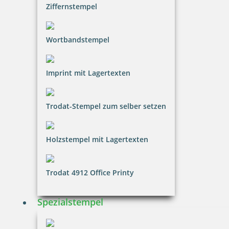
inkl. 20.00 % Mwst.
Ziffernstempel
Bestellen
Wortbandstempel
Imprint mit Lagertexten
trodat edy FIX - Motivationsstempel Lass dich nicht hängen
Trodat-Stempel zum selber setzen
Holzstempel mit Lagertexten
12,58 €
Trodat 4912 Office Printy
inkl. 20.00 % Mwst.
Bestellen
Spezialstempel