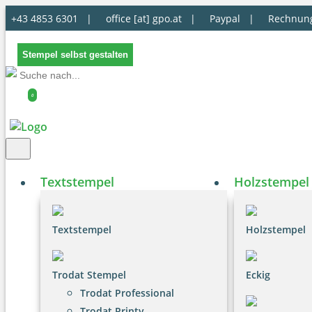
+43 4853 6301 |
office [at] gpo.at
|
Paypal |
Rechnun
Stempel selbst gestalten
0
Textstempel
Holzstempel
Textstempel
Holzstempel
Trodat Stempel
Eckig
Trodat Professional
Trodat Printy