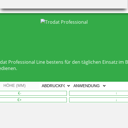
odat Professional Line bestens für den täglichen Einsatz i
edienen.
€-
↑
€+
↓