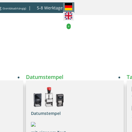
g
|
5-8 Werktage
(bonitätsabhängig)
0
Datumstempel
T
Datumstempel