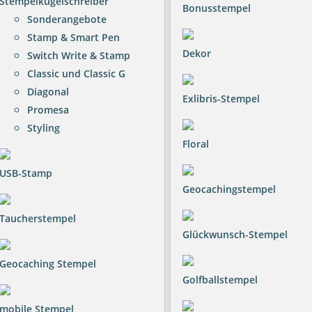
Stempelkugelschreiber
Bonusstempel
Sonderangebote
Stamp & Smart Pen
Dekor
Switch Write & Stamp
Classic und Classic G
Diagonal
Exlibris-Stempel
Promesa
Styling
Floral
USB-Stamp
Geocachingstempel
Taucherstempel
Glückwunsch-Stempel
Geocaching Stempel
Golfballstempel
mobile Stempel