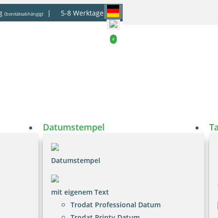
g
|
5-8 Werktage
(bonitätsabhängig)
0
Datumstempel
T
Datumstempel
mit eigenem Text
Trodat Professional Datum
Trodat Printy Datum