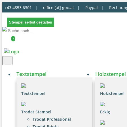
+43 4853 6301 |
office [at] gpo.at
|
Paypal |
Rechnun
Stempel selbst gestalten
0
Textstempel
Holzstempel
Textstempel
Holzstempel
Trodat Stempel
Eckig
Trodat Professional
Trodat Printy